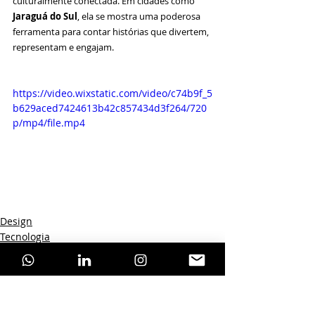
culturalmente conectada. Em cidades como 
Jaraguá do Sul
, ela se mostra uma poderosa 
ferramenta para contar histórias que divertem, 
representam e engajam.
https://video.wixstatic.com/video/c74b9f_5
b629aced7424613b42c857434d3f264/720
p/mp4/file.mp4
Design
Tecnologia