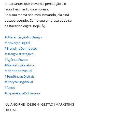
impactantes que elevam a percepção e o 
reconhecimento da empresa.
Se a sua marca não está inovando, ela está 
desaparecendo. Como sua empresa pode se 
destacar no digital hoje? 🚀
#DiferenciaçãoNoDesign
#InovaçãoDigital
#BrandingDeImpacto
#DesignEstratégico
#AgênciaFozoo
#MarketingCriativo
#IdentidadeVisual
#TendênciasDigitais
#StorytellingVisual
#fozoo
#ExperiênciaDoUsuário
JULIANO RHE - 
DESIGN l GESTÃO l MARKETING 
DIGITAL