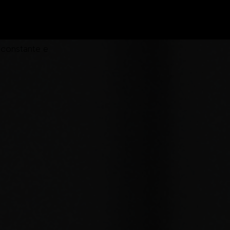
gestão de marca
 constante e
O que
fazemos?
vam sua marca,
a e fortalecem
seus clientes.