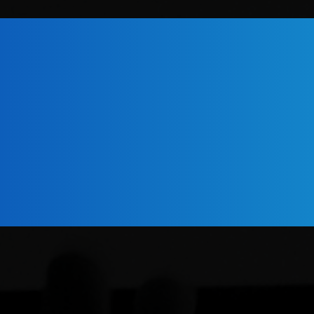
Somos especiali
Criamos iden
posicionamen
+5