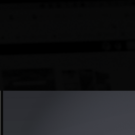
s com projetos
entregues
sidades específicas
ada situação.