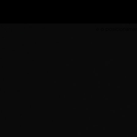
A Fozoo é a solução
e o posicionamen
Cr