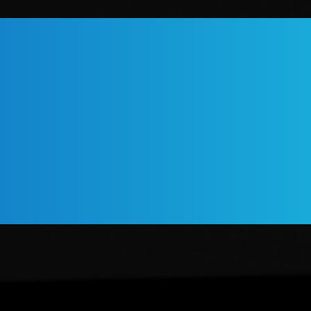
stas em
Branding:
tidades visuais marcant
tos digitais estratégico
0
+175
+