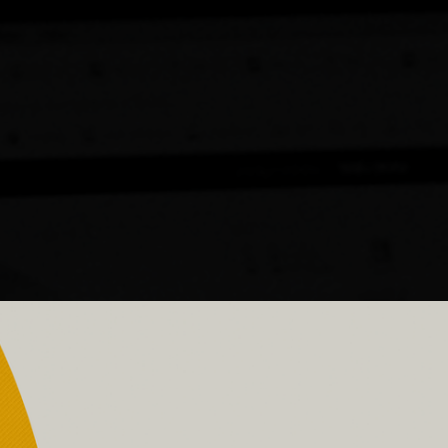
lvidas
Projetos entregues
Estado
SOMA
ão personalizados e adaptados de acordo com as neces
e da empresa, agregando experiências relevantes para c