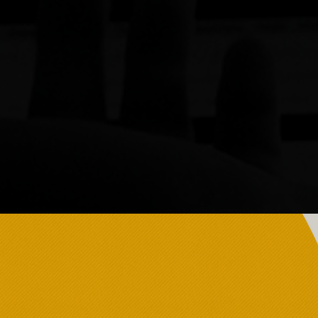
Marcas envo
Nossos projetos s
do cliente 