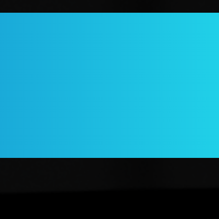
es e
s.
4