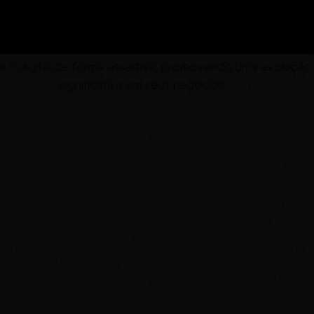
solution.
Fozoo is the
 ideal para empresas que desejam iniciar ou aprimorar a 
to digital de forma assertiva, promovendo uma evolução
significativa em seus negócios
.
iamos soluções que ele
refletem sua essênci
a conexão com 