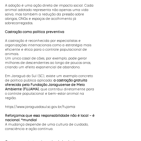
A adoção é uma ação direta de impacto social. Cada
animal adotado representa não apenas uma vida
salva, mas também a redução da pressão sobre
abrigos, ONGs e espaços de acolhimento já
sobrecarregados.
Castração como política preventiva
A castração é reconhecida por especialistas e
organizações internacionais como a estratégia mais
eficiente e ética para o controle populacional de
animais.
Um único casal de cães, por exemplo, pode gerar
milhares de descendentes ao longo de poucos anos,
criando um efeito exponencial de abandono.
Em Jaraguá do Sul (SC), existe um exemplo concreto
de política pública aplicada:
a castração gratuita
oferecida pela Fundação Jaraguaense de Meio
Ambiente (FUJAMA)
, que contribui diretamente para
o controle populacional e bem-estar animal na
região.
https://www.jaraguadosul.sc.gov.br/fujama
Reforçamos que essa responsabilidade não é local — é
nacional. *mundial
A mudança depende de uma cultura de cuidado,
consciência e ação contínua.