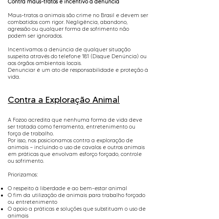
Contra maus-tratos e incentivo à denúncia
Maus-tratos a animais são crime no Brasil e devem ser
combatidos com rigor. Negligência, abandono,
agressão ou qualquer forma de sofrimento não
podem ser ignorados.
Incentivamos a denúncia de qualquer situação
suspeita através do telefone 181 (Disque Denúncia) ou
aos órgãos ambientais locais.
Denunciar é um ato de responsabilidade e proteção à
vida.
l
Contra a Exploração Anima
A Fozoo acredita que nenhuma forma de vida deve
ser tratada como ferramenta, entretenimento ou
força de trabalho.
Por isso, nos posicionamos contra a exploração de
animais — incluindo o uso de cavalos e outros animais
em práticas que envolvam esforço forçado, controle
ou sofrimento.
Priorizamos:
O respeito à liberdade e ao bem-estar animal
O fim da utilização de animais para trabalho forçado
ou entretenimento
O apoio a práticas e soluções que substituam o uso de
animais