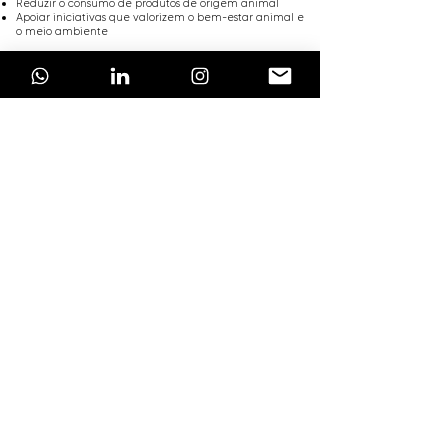
Reduzir o consumo de produtos de origem animal
Apoiar iniciativas que valorizem o bem-estar animal e
o meio ambiente
Consumir é um ato de escolha — e escolher com
consciência é investir no coletivo.