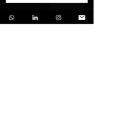
Gostaria de um orçamento!
Soluções para sua
empresa
Na Fozoo, adotamos uma abordagem
personalizada para atender às necessidades
únicas de cada negócio e empresa.
Reconhecemos que cada organização enfrenta
desafios e possui funções distintas. Embora
ofereçamos serviços padronizados, nosso
compromisso é entender profundamente cada
problema para proporcionar a melhor solução.
Muitas vezes, a solução mais eficaz é simples,
quando devidamente analisada.