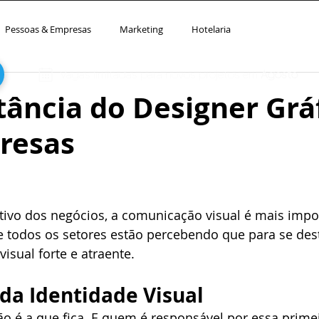
UÇÕES
FOZOO HOTELARIA
ECO
+ DESIGN
Pessoas & Empresas
Marketing
Hotelaria
Vagas limitadas para novos projetos em
Agosto
ância do Designer Grá
resas
vo dos negócios, a comunicação visual é mais impo
 todos os setores estão percebendo que para se desta
isual forte e atraente. 
da Identidade Visual
o é a que fica. E quem é responsável por essa primei