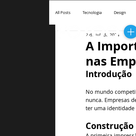
INÍCIO
QUEM SOMOS
SOL
All Posts
Tecnologia
Design
2 de jul. de 2024
A Import
nas Emp
Introdução
No mundo competiti
nunca. Empresas de
ter uma identidade v
Construção 
A primeira impressã