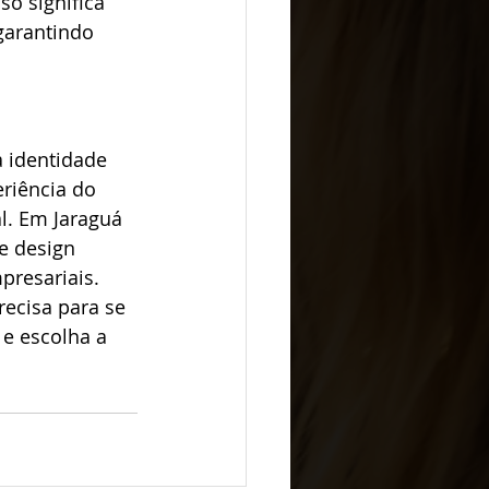
so significa 
garantindo 
 identidade 
riência do 
l. Em Jaraguá 
e design 
presariais. 
ecisa para se 
 e escolha a 