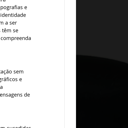
ipografias e 
identidade 
m a ser 
 têm se 
e compreenda 
tação sem 
ráficos e 
a 
mensagens de 