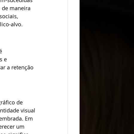
em-sucedidas 
 de maneira 
ociais, 
ico-alvo. 
é 
s e 
ar a retenção 
ráfico de 
tidade visual 
 lembrada. Em 
erecer um 