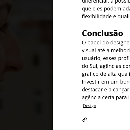
diferencial: a possi
que eles podem ada
flexibilidade e qua
Conclusão
O papel do designer
visual até a melhor
usuário, esses prof
do Sul, agências co
gráfico de alta qual
Investir em um bom
destacar e alcançar 
agência certa para
Design