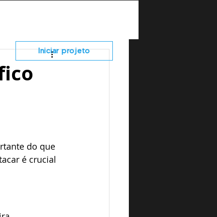
TRABALHE COM A GENTE
CONTATO
Iniciar projeto
fico
rtante do que 
car é crucial 
ra 