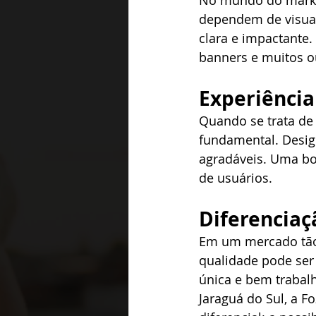
No mundo do marke
dependem de visua
clara e impactante.
banners e muitos ou
Experiência
Quando se trata de 
fundamental. Design
agradáveis. Uma bo
de usuários. 
Diferenciaç
Em um mercado tão c
qualidade pode ser
única e bem trabal
Jaraguá do Sul, a 