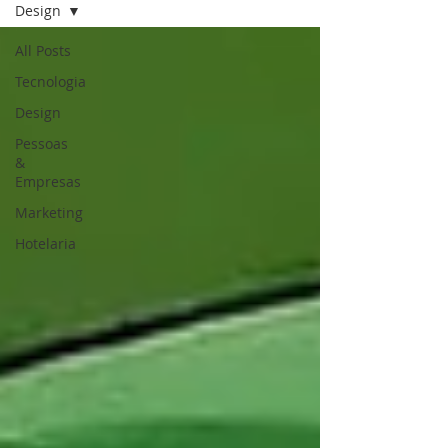
Design
All Posts
Tecnologia
Design
Pessoas
&
Empresas
Marketing
Hotelaria