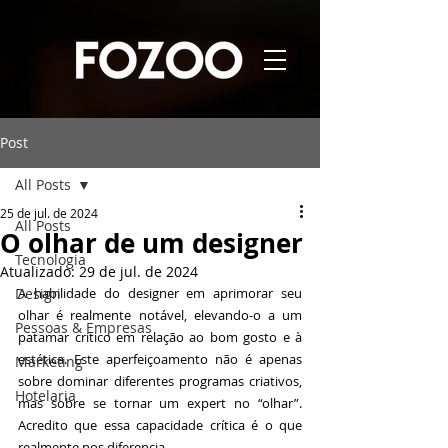
Post
All Posts
25 de jul. de 2024
All Posts
O olhar de um designer
Tecnologia
Atualizado:
29 de jul. de 2024
Design
A habilidade do designer em aprimorar seu 
olhar é realmente notável, elevando-o a um 
Pessoas & Empresas
patamar crítico em relação ao bom gosto e à 
estética. Este aperfeiçoamento não é apenas 
Marketing
sobre dominar diferentes programas criativos, 
Hotelaria
mas sobre se tornar um expert no “olhar”. 
Acredito que essa capacidade crítica é o que 
realmente nos diferencia.