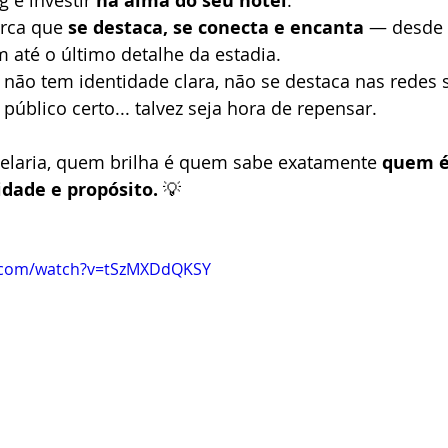
 é investir 
na alma do seu hotel
.
rca que 
se destaca, se conecta e encanta
 — desde 
 até o último detalhe da estadia.
não tem identidade clara, não se destaca nas redes s
úblico certo... talvez seja hora de repensar.
telaria, quem brilha é quem sabe exatamente 
quem é
idade e propósito.
 💡
e.com/watch?v=tSzMXDdQKSY