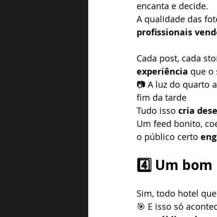
encanta e decide.
A qualidade das fo
profissionais ven
Cada post, cada sto
experiência
 que o 
📷 A luz do quarto
fim da tarde
Tudo isso 
cria des
Um feed bonito, co
o público certo 
eng
4️⃣ Um bom 
Sim, todo hotel que
🎯 E isso só acont