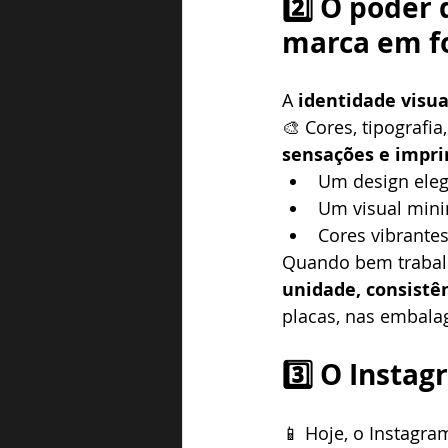
2️⃣ O poder 
marca em f
A 
identidade visua
🎨 Cores, tipografia
sensações e impr
Um design eleg
Um visual mini
Cores vibrante
Quando bem trabalh
unidade, consistên
placas, nas embala
3️⃣ O Insta
📱 Hoje, o Instagram