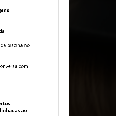
gens 
da 
da piscina no 
conversa com 
ertos
.
linhadas ao 