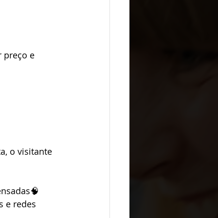
 preço e 
, o visitante 
ensadas🧠 
s e redes 