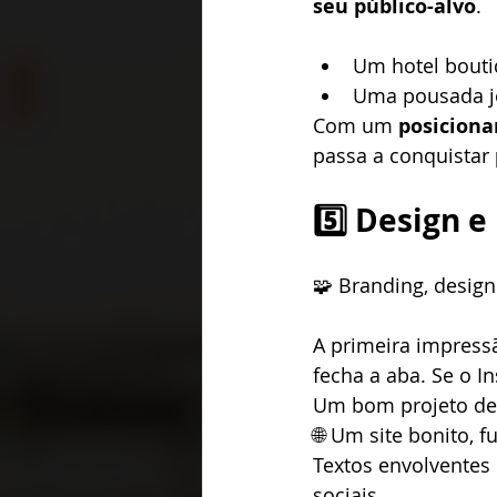
seu público-alvo
.
Um hotel bouti
Uma pousada jo
Com um 
posiciona
passa a conquistar 
5️⃣ Design 
🧩 Branding, desig
A primeira impressã
fecha a aba. Se o I
Um bom projeto de 
🌐 Um site bonito, 
Textos envolventes
sociais