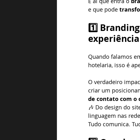
É aí que entra o 
br
e que pode 
transf
1️⃣ Brandin
experiência
Quando falamos em 
hotelaria, isso é a
O verdadeiro impac
criar um posicionam
de contato com o 
🎶 Do design do sit
linguagem nas redes
Tudo comunica. Tu