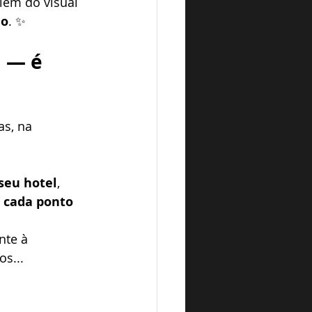
lém do visual 
io
. ✨
 — é 
s, na 
 seu hotel
, 
 cada ponto 
nte à 
os...