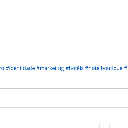
ro
#identidade
#marketing
#hotéis
#hotelboutique
#