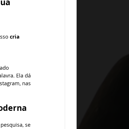
sua 
isso 
cria 
lado
avra. Ela dá 
nstagram, nas 
moderna
 pesquisa, se 