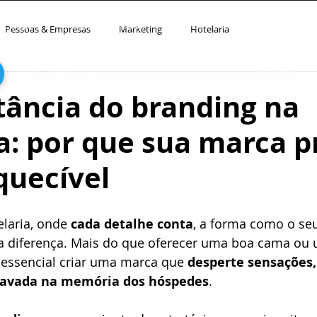
UÇÕES
FOZOO HOTELARIA
ECO
+ DESIGN
Pessoas & Empresas
Marketing
Hotelaria
Vagas limitadas para novos projetos em
Agosto
tância do branding na
a: por que sua marca p
quecível
laria, onde 
cada detalhe conta
, a forma como o seu
 a diferença. Mais do que oferecer uma boa cama ou 
essencial criar uma marca que 
desperte sensações,
gravada na memória dos hóspedes
.