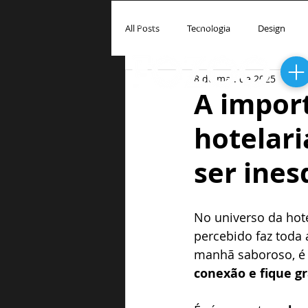
INÍCIO
QUEM SOMOS
SOL
All Posts
Tecnologia
Design
8 de mai. de 2025
A impor
hotelari
ser ines
No universo da hote
percebido faz toda
manhã saboroso, é 
conexão e fique 