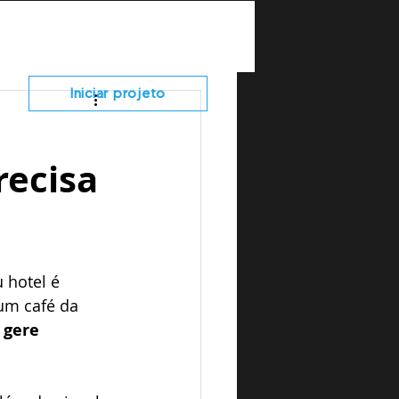
TRABALHE COM A GENTE
CONTATO
Iniciar projeto
recisa
 hotel é 
um café da 
 gere 