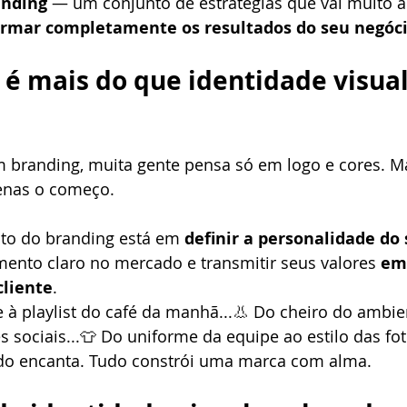
anding
 — um conjunto de estratégias que vai muito a
ormar completamente os resultados do seu negóc
g é mais do que identidade visual
branding, muita gente pensa só em logo e cores. Ma
penas o começo.
to do branding está em 
definir a personalidade do
ento claro no mercado e transmitir seus valores 
em
cliente
.
e à playlist do café da manhã...👃 Do cheiro do ambie
 sociais...👕 Do uniforme da equipe ao estilo das fot
do encanta. Tudo constrói uma marca com alma.