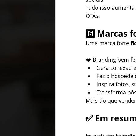
Tudo isso aumenta 
OTAs.
6️⃣ Marcas 
Uma marca forte 
f
❤️ Branding bem fei
Gera conexão 
Faz o hóspede 
Inspira fotos, 
Transforma hó
Mais do que vender
✅ Em resumo