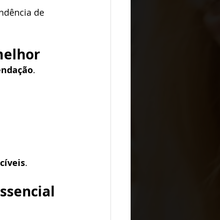
ndência de 
melhor
mendação
.
cíveis
.
ssencial