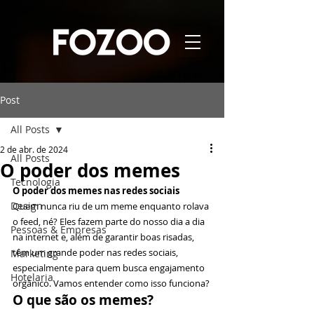
Post
All Posts
2 de abr. de 2024
All Posts
O poder dos memes
Tecnologia
O poder dos memes nas redes sociais
Design
Quem nunca riu de um meme enquanto rolava 
o feed, né? Eles fazem parte do nosso dia a dia 
Pessoas & Empresas
na internet e, além de garantir boas risadas, 
têm um grande poder nas redes sociais, 
Marketing
especialmente para quem busca engajamento 
Hotelaria
orgânico. Vamos entender como isso funciona?
O que são os memes?